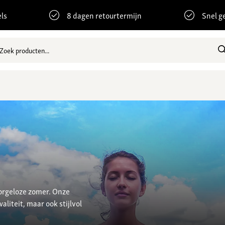
ls
8 dagen retourtermijn
Snel g
orgeloze zomer. Onze
liteit, maar ook stijlvol