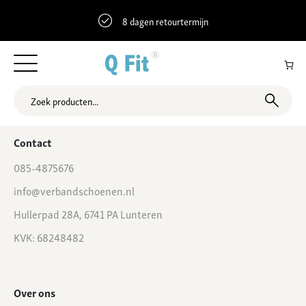
8 dagen retourtermijn
51.8194708 4.774791 Kerkbuurt 33b, Sliedrecht, Nederland
Contact
085-4875676
info@verbandschoenen.nl
Hullerpad 28A, 6741 PA Lunteren
KVK: 68248482
Over ons