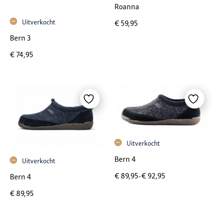
Roanna
Uitverkocht
€
59,95
Bern 3
€
74,95
Uitverkocht
Bern 4
Uitverkocht
Prijsklasse: € 89,95 tot € 92,95
€
89,95
-
€
92,95
Bern 4
€
89,95