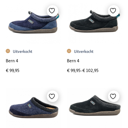
Uitverkocht
Uitverkocht
Bern 4
Bern 4
Prijsklasse: € 99,95 tot € 102,95
€
99,95
€
99,95
-
€
102,95