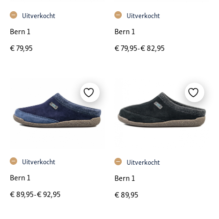
Uitverkocht
Uitverkocht
Bern 1
Bern 1
Prijsklasse: € 79,95 tot € 82,95
€
79,95
€
79,95
-
€
82,95
Uitverkocht
Uitverkocht
Bern 1
Bern 1
Prijsklasse: € 89,95 tot € 92,95
€
89,95
-
€
92,95
€
89,95