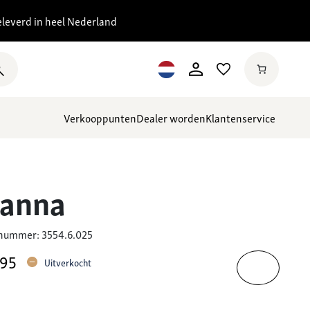
eleverd in heel Nederland
Verkooppunten
Dealer worden
Klantenservice
anna
 nummer: 3554.6.025
95
Uitverkocht