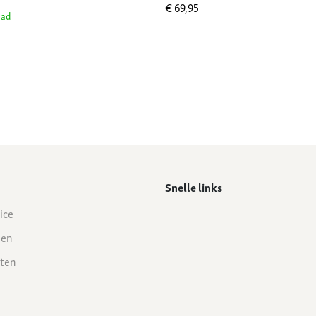
€
69,95
aad
Snelle links
ice
den
ten