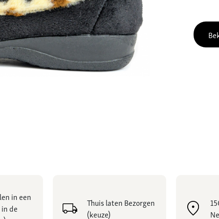
Bek
len in een
Thuis laten Bezorgen
15
 in de
(keuze)
Ne