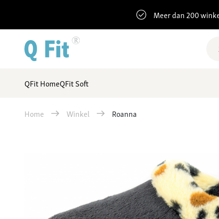
Meer dan 200 winke
QFit Home
QFit Soft
Home
Winkel
Roanna