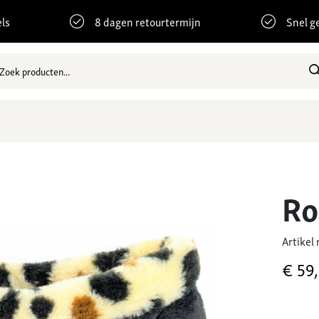
ls
8 dagen retourtermijn
Snel g
Ro
Artikel
€
59,