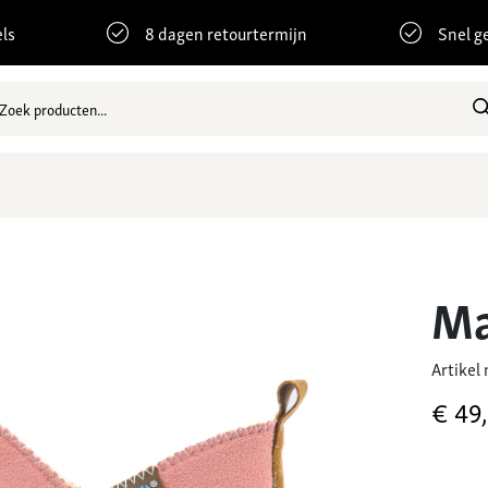
ls
8 dagen retourtermijn
Snel g
Ma
Artikel
€
49