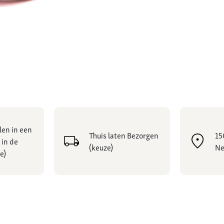
len in een
Thuis laten Bezorgen
15
 in de
(keuze)
Ne
e)