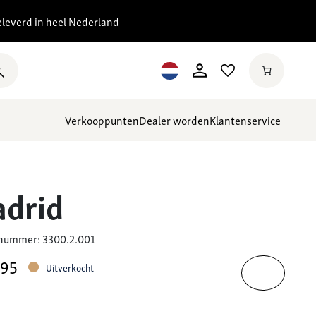
eleverd in heel Nederland
Verkooppunten
Dealer worden
Klantenservice
drid
 nummer: 3300.2.001
,95
Uitverkocht