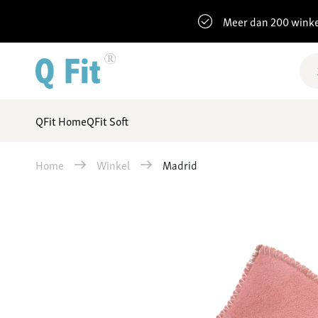
Meer dan 200 winke
QFit Home
QFit Soft
Home
Winkel
Madrid