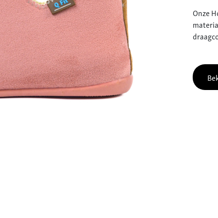
Onze Ho
materia
draagco
Bek