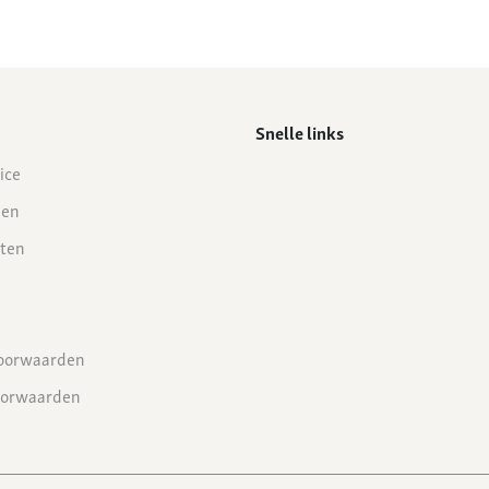
Snelle links
ice
den
ten
oorwaarden
oorwaarden