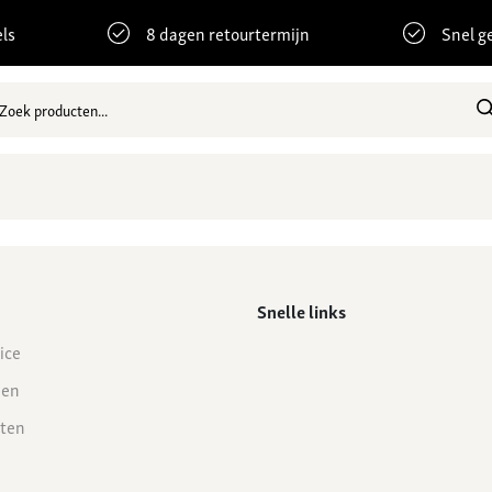
ls
8 dagen retourtermijn
Snel g
Snelle links
ice
den
ten