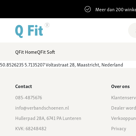
Meer dan 200 winke
QFit Home
QFit Soft
50.8526235 5.7135207 Voltastraat 28, Maastricht, Nederland
Contact
Over ons
085-4875676
Klantenserv
info@verbandschoenen.nl
Dealer wor
Hullerpad 28A, 6741 PA Lunteren
Verkooppun
KVK: 68248482
Privacy