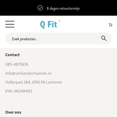
8 dagen retourtermijn
51.453171 6.0529977 Steenstraat 14, Horst, Nederland
Contact
085-4875676
info@verbandschoenen.nl
Hullerpad 28A, 6741 PA Lunteren
KVK: 68248482
Over ons