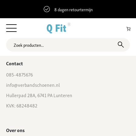
8 dagen retourtermijn
52.7112637 5.7560744 Lange Nering 32, Emmeloord, Nederland
Contact
085-4875676
info@verbandschoenen.nl
Hullerpad 28A, 6741 PA Lunteren
KVK: 68248482
Over ons