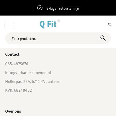
8 dagen retourtermijn
52.3507907 6.6671271 Bornsestraat 67, Almelo, Nederland
Contact
085-4875676
info@verbandschoenen.nl
Hullerpad 28A, 6741 PA Lunteren
KVK: 68248482
Over ons