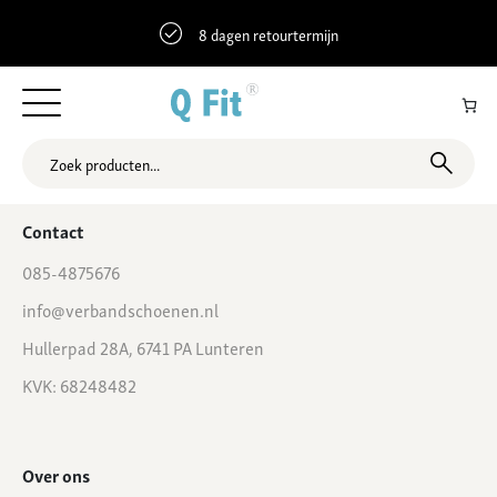
8 dagen retourtermijn
51.7821636 5.8534451 Winkelcentrum 21, Malden, Nederland
Contact
085-4875676
info@verbandschoenen.nl
Hullerpad 28A, 6741 PA Lunteren
KVK: 68248482
Over ons