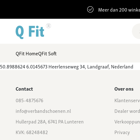
Meer dan 200 winke
QFit Home
QFit Soft
50.8988624 6.0145673 Heerlenseweg 34, Landgraaf, Nederland
Contact
Over ons
085-4875676
Klantenserv
info@verbandschoenen.nl
Dealer wor
Hullerpad 28A, 6741 PA Lunteren
Verkooppun
KVK: 68248482
Privacy