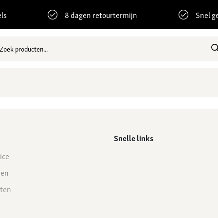
ls
8 dagen retourtermijn
Snel g
Snelle links
ice
den
ten