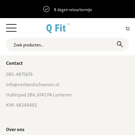
8 dagen retourtermijn
52.2699456 4.7469161 Dorpsstraat 16, Aalsmeer, Nederland
Contact
085-4875676
info@verbandschoenen.nl
Hullerpad 28A, 6741 PA Lunteren
KVK: 68248482
Over ons