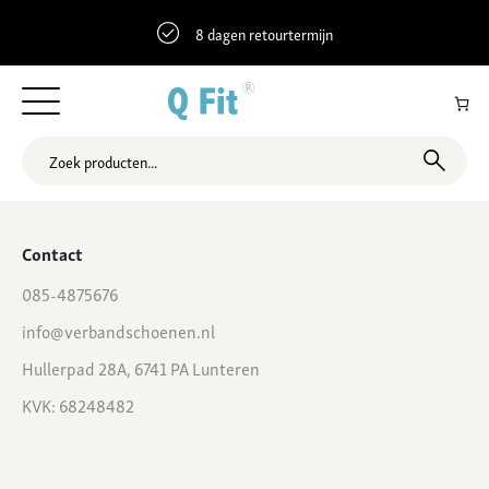
8 dagen retourtermijn
48.4758559 8.9355273 Bahnhofstraße 12, Rottenburg am Neckar,
Duitsland
Contact
085-4875676
info@verbandschoenen.nl
Hullerpad 28A, 6741 PA Lunteren
KVK: 68248482