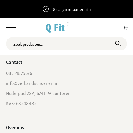
8 dagen retourtermijn
51.9325919 6.3476364 Hoofdstraat 41, Gaanderen, Nederland
Contact
085-4875676
info@verbandschoenen.nl
Hullerpad 28A, 6741 PA Lunteren
KVK: 68248482
Over ons