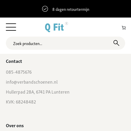
8 dagen retourtermijn
53.1065703 6.0992323 Zuidkade 5, Drachten, Nederland
Contact
085-4875676
info@verbandschoenen.nl
Hullerpad 28A, 6741 PA Lunteren
KVK: 68248482
Over ons