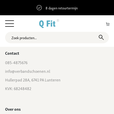
8 dagen retourtermijn
51.3711943 5.2482869 Oude Provincialeweg 59, Hapert, Nederland
Contact
085-4875676
info@verbandschoenen.nl
Hullerpad 28A, 6741 PA Lunteren
KVK: 68248482
Over ons