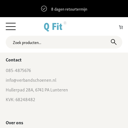
8 dagen retourtermijn
52.2070822 5.9752571 Kayersdijk 17, Apeldoorn, Nederland
Contact
085-4875676
info@verbandschoenen.nl
Hullerpad 28A, 6741 PA Lunteren
KVK: 68248482
Over ons