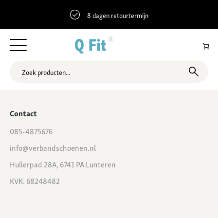
8 dagen retourtermijn
52.2897339 4.8426859 Bovenkerkerweg 43, Amstelveen,
Nederland
Contact
085-4875676
info@verbandschoenen.nl
Hullerpad 28A, 6741 PA Lunteren
KVK: 68248482