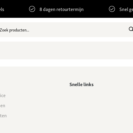
ls
8 dagen retourtermijn
Snel g
Snelle links
ice
den
ten