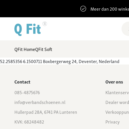
Meer dan 200 winke
QFit Home
QFit Soft
52.2585356 6.1500711 Boxbergerweg 24, Deventer, Nederland
Contact
Over ons
085-4875676
Klantenserv
info@verbandschoenen.nl
Dealer wor
Hullerpad 28A, 6741 PA Lunteren
Verkooppun
KVK: 68248482
Privacy