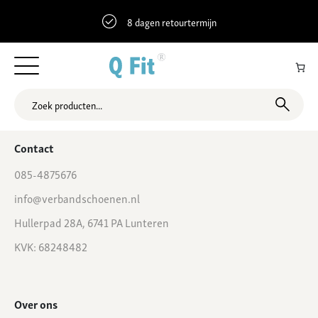
8 dagen retourtermijn
51.3806538 5.7152791 Kerkstraat 19, Someren, Nederland
Contact
085-4875676
info@verbandschoenen.nl
Hullerpad 28A, 6741 PA Lunteren
KVK: 68248482
Over ons