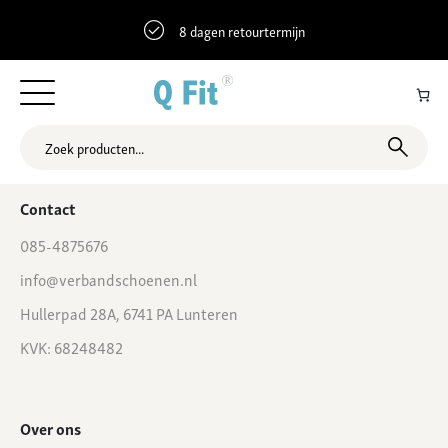
8 dagen retourtermijn
47.7786375 12.45236 Bahnhofstraße 5, Grassau, Duitsland
Contact
085-4875676
info@verbandschoenen.nl
Hullerpad 28A, 6741 PA Lunteren
KVK: 68248482
Over ons