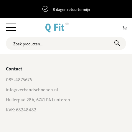
8 dagen retourtermijn
47.7599572 8.83687 Scheffelstraße 18, Singen (Hohentwiel),
Duitsland
Contact
085-4875676
info@verbandschoenen.nl
Hullerpad 28A, 6741 PA Lunteren
KVK: 68248482