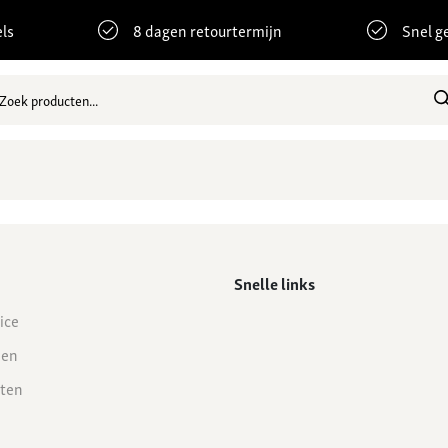
ls
8 dagen retourtermijn
Snel g
Snelle links
ice
den
ten