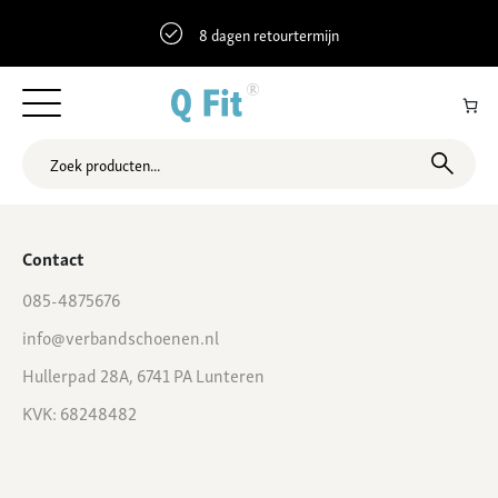
8 dagen retourtermijn
51.4944608 4.2931962 Wassenaarstraat 19, Bergen op Zoom,
Nederland
Contact
085-4875676
info@verbandschoenen.nl
Hullerpad 28A, 6741 PA Lunteren
KVK: 68248482