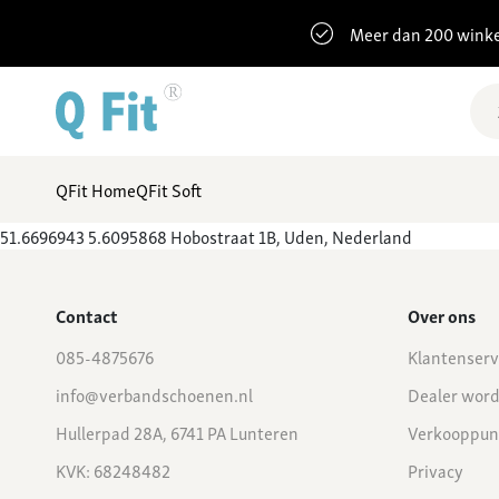
Meer dan 200 winke
QFit Home
QFit Soft
51.6696943 5.6095868 Hobostraat 1B, Uden, Nederland
Contact
Over ons
085-4875676
Klantenserv
info@verbandschoenen.nl
Dealer wor
Hullerpad 28A, 6741 PA Lunteren
Verkooppun
KVK: 68248482
Privacy