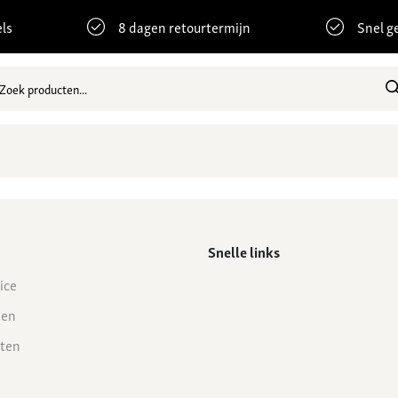
ls
8 dagen retourtermijn
Snel g
Snelle links
ice
den
ten