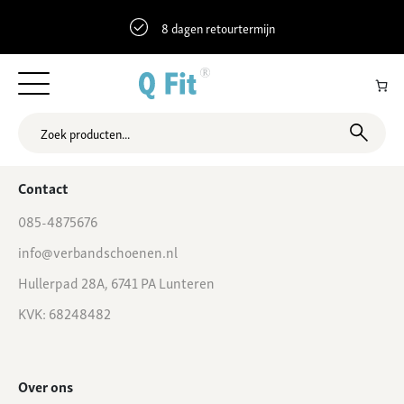
8 dagen retourtermijn
51.3113083 6.1135509 Julianastraat 21, Belfeld, Nederland
Contact
085-4875676
info@verbandschoenen.nl
Hullerpad 28A, 6741 PA Lunteren
KVK: 68248482
Over ons