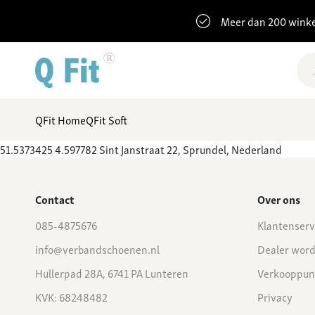
Meer dan 200 winke
QFit Home
QFit Soft
51.5373425 4.597782 Sint Janstraat 22, Sprundel, Nederland
Contact
Over ons
085-4875676
Klantenserv
info@verbandschoenen.nl
Dealer wor
Hullerpad 28A, 6741 PA Lunteren
Verkooppun
KVK: 68248482
Privacy