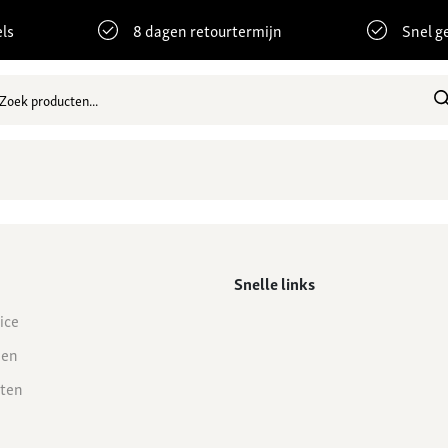
ls
8 dagen retourtermijn
Snel g
Snelle links
ice
den
ten