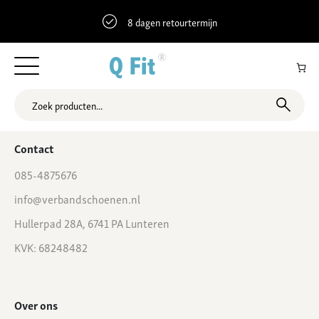
8 dagen retourtermijn
52.772381 5.104376 Bagijnhof 36, Medemblik, Nederland
Contact
085-4875676
info@verbandschoenen.nl
Hullerpad 28A, 6741 PA Lunteren
KVK: 68248482
Over ons