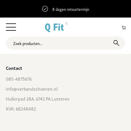
8 dagen retourtermijn
53.1815108 6.1663032 Groningerstraat 7, Surhuisterveen,
Nederland
Contact
085-4875676
info@verbandschoenen.nl
Hullerpad 28A, 6741 PA Lunteren
KVK: 68248482