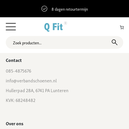
8 dagen retourtermijn
52.3754061 5.7825982 Stationslaan 11, Nunspeet, Nederland
Contact
085-4875676
info@verbandschoenen.nl
Hullerpad 28A, 6741 PA Lunteren
KVK: 68248482
Over ons