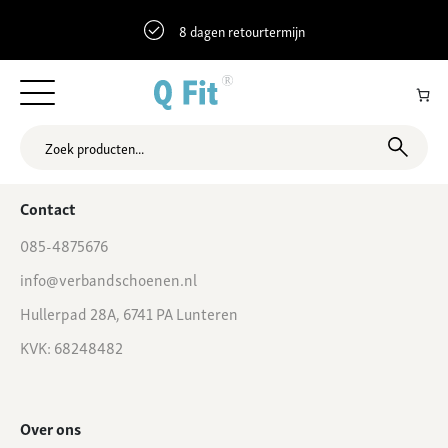
8 dagen retourtermijn
51.863686 4.6623428 Plantageweg 45, Alblasserdam, Nederland
Contact
085-4875676
info@verbandschoenen.nl
Hullerpad 28A, 6741 PA Lunteren
KVK: 68248482
Over ons