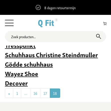
8 dagen retourtermijn
Archieven:
Locaties
Tresspunkt
Schuhhaus Christine Steindmuller
Gödde schuhhaus
Wayez Shoe
Decover
Berichten navigatie
«
1
…
16
17
18