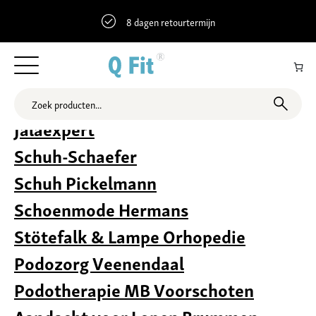
8 dagen retourtermijn
Archieven:
Locaties
Jalaexpert
Schuh-Schaefer
Schuh Pickelmann
Schoenmode Hermans
Stötefalk & Lampe Orhopedie
Podozorg Veenendaal
Podotherapie MB Voorschoten
Aandacht voor Lopen Brummen